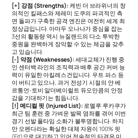
[+] 강점 (Strengths):
케빈 더 브라위너의 창
의적인 킬패스와 제레미 도쿠의 파괴적인 측
면 돌파가 구축한 공격 엔진은 여전히 세계 최
정상급입니다. 아마두 오나나가 중심을 잡는
3선의 활동량 역시 뉴질랜드의 다소 투박한
중원을 완벽하게 장악할 수 있는 체급을 갖추
고 있습니다.
[-] 약점 (Weaknesses):
세대교체가 진행 중
인 센터백 라인의 조직력과 배후 공간 커버 능
력이 유일한 아킬레스건입니다. 우트 파스 등
이 버티고 있으나, 과거 전성기 시절의 얀 베
르통언-토비 알더베이럴트 듀오만큼의 안정
감을 기대하기는 힘듭니다.
[!] 메디컬 핏 (Injured List):
로멜루 루카쿠가
최근 팀 훈련 중 가벼운 발목 염좌를 겪어 이번
경기 선발 풀타임 소화가 불투명합니다. 하지
만 오펜다라는 확실한 대체 자원이 100% 핏
(Fit)으로 대기하고 있어 전술적인 타격은 미