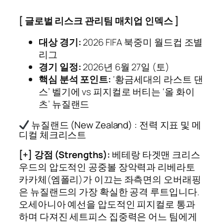
[ 글로벌 리스크 관리팀 매치업 인덱스 ]
대상 경기:
2026 FIFA 북중미 월드컵 조별
리그
경기 일정:
2026년 6월 27일 (토)
핵심 분석 포인트:
‘황금세대의 라스트 댄
스’ 벨기에 vs 피지컬로 버티는 ‘올 화이
츠’ 뉴질랜드
뉴질랜드 (New Zealand) : 전력 지표 및 메
디컬 체크리스트
[+] 강점 (Strengths):
베테랑 타겟맨 크리스
우드의 압도적인 공중볼 장악력과 리베라토
카카체(엠폴리)가 이끄는 좌측면의 오버래핑
은 뉴질랜드의 가장 확실한 공격 루트입니다.
오세아니아 예선을 압도적인 피지컬로 통과
하며 다져진 세트피스 집중력은 어느 팀에게