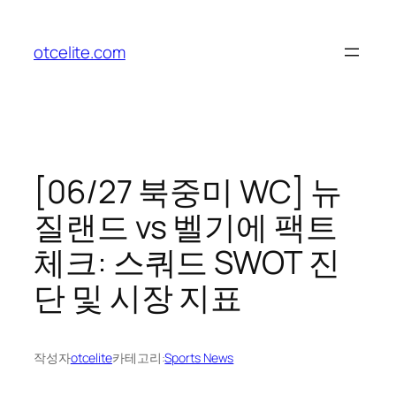
콘
텐
otcelite.com
츠
로
바
로
가
기
[06/27 북중미 WC] 뉴
질랜드 vs 벨기에 팩트
체크: 스쿼드 SWOT 진
단 및 시장 지표
작성자
otcelite
카테고리:
Sports News