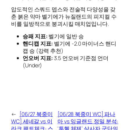
압도적인 스쿼드 뎁스와 전술적 다양성을 갖
춘 붉은 악마 벨기에가 뉴질랜드의 피지컬 수
비를 일방적으로 붕괴시킬 매치업입니다.
승패 지표:
벨기에 일반 승
핸디캡 지표:
벨기에 -2.0 마이너스 핸디
캡 승 (강력 추천)
언오버 지표:
3.5 언오버 기준점 언더
(Under)
←
[06/27 북중미
[06/28 북중미 WC] 파나
WC] 세네갈 vs 이
마 vs 잉글랜드 정밀 분석:
라크 팩트체크: 스
‘투헬 체제’ 삼사자 군단의