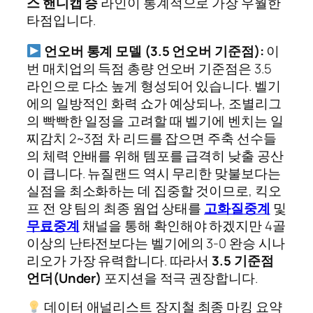
스 핸디캡 승
라인이 통계적으로 가장 우월한
타점입니다.
언오버 통계 모델 (3.5 언오버 기준점):
이
번 매치업의 득점 총량 언오버 기준점은 3.5
라인으로 다소 높게 형성되어 있습니다. 벨기
에의 일방적인 화력 쇼가 예상되나, 조별리그
의 빡빡한 일정을 고려할 때 벨기에 벤치는 일
찌감치 2~3점 차 리드를 잡으면 주축 선수들
의 체력 안배를 위해 템포를 급격히 낮출 공산
이 큽니다. 뉴질랜드 역시 무리한 맞불보다는
실점을 최소화하는 데 집중할 것이므로, 킥오
프 전 양 팀의 최종 웜업 상태를
고화질중계
및
무료중계
채널을 통해 확인해야 하겠지만 4골
이상의 난타전보다는 벨기에의 3-0 완승 시나
리오가 가장 유력합니다. 따라서
3.5 기준점
언더(Under)
포지션을 적극 권장합니다.
데이터 애널리스트 장지철 최종 마킹 요약