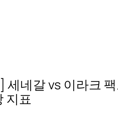
WC] 세네갈 vs 이라크
장 지표