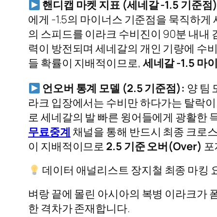
핸디캡 마켓 지표 (세네갈 -1.5 기준점)
에게 -1.5의 마이너스 기준점을 묵직하게
의 스피드를 이라크 수비진이 90분 내내 
력이 방전되며 세네갈의 개인 기량에 수비
들 확률이 지배적이므로,
세네갈 -1.5 
언오버 통계 모델 (2.5 기준점):
양 팀
라크 입장에서는 수비만 하다가는 탈락이 
로 세네갈의 발 빠른 윙어들에게 광활한 득
무료중계
채널을 통해 반드시 최종 크로스
이 지배적이므로
2.5 기준 오버(Over)
포
데이터 애널리스트 장지철 최종 마킹 
벼랑 끝에 몰린 아시아의 복병 이라크가 
한 격차가 존재합니다.