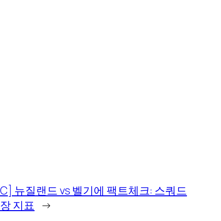
 WC] 뉴질랜드 vs 벨기에 팩트체크: 스쿼드
시장 지표
→