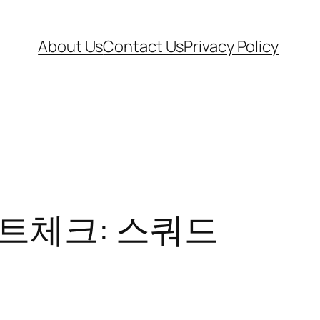
About Us
Contact Us
Privacy Policy
 팩트체크: 스쿼드