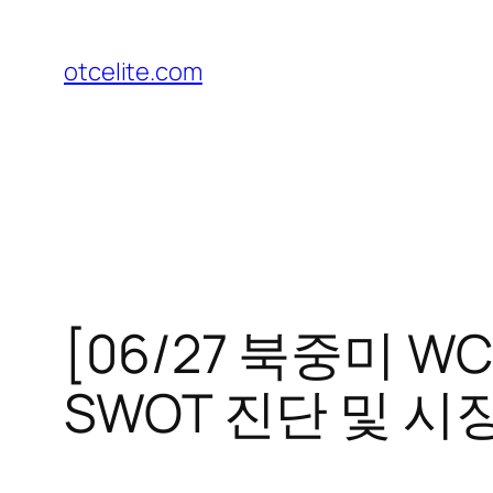
콘
텐
otcelite.com
츠
로
바
로
가
기
[06/27 북중미 
SWOT 진단 및 시