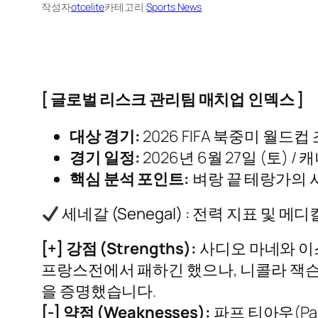
작성자
otcelite
카테고리:
Sports News
[ 글로벌 리스크 관리팀 매치업 인덱스 ]
대상 경기:
2026 FIFA 북중미 월드컵
경기 일정:
2026년 6월 27일 (토) /
핵심 분석 포인트:
벼랑 끝 테랑가의 
세네갈 (Senegal) : 전력 지표 및 
[+] 강점 (Strengths):
사디오 마네와 이
프랑스전에서 패하긴 했으나, 니콜라 잭
을 증명했습니다.
[-] 약점 (Weaknesses):
파프 티아우(Pa