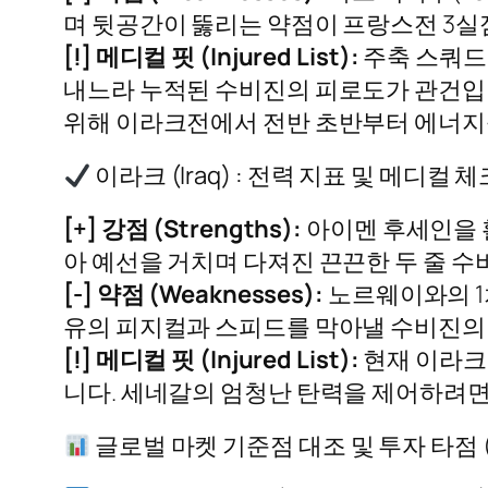
며 뒷공간이 뚫리는 약점이 프랑스전 3
[!] 메디컬 핏 (Injured List):
주축 스쿼드
내느라 누적된 수비진의 피로도가 관건입
위해 이라크전에서 전반 초반부터 에너지를
이라크 (Iraq) : 전력 지표 및 메디컬
[+] 강점 (Strengths):
아이멘 후세인을 
아 예선을 거치며 다져진 끈끈한 두 줄 수
[-] 약점 (Weaknesses):
노르웨이와의 1
유의 피지컬과 스피드를 막아낼 수비진의
[!] 메디컬 핏 (Injured List):
현재 이라크 
니다. 세네갈의 엄청난 탄력을 제어하려면
글로벌 마켓 기준점 대조 및 투자 타점 (Han